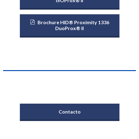
ISOProx® II
Brochure HID® Proximity 1336
DuoProx® II
Contacto