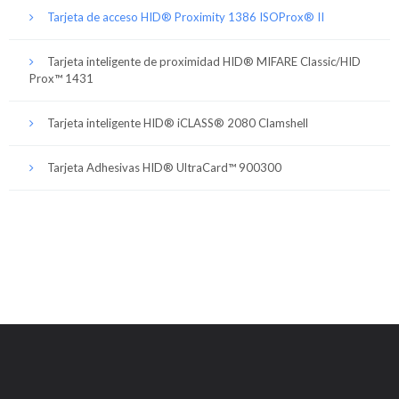
Tarjeta de acceso HID® Proximity 1386 ISOProx® II
Tarjeta inteligente de proximidad HID® MIFARE Classic/HID
Prox™ 1431
Tarjeta inteligente HID® iCLASS® 2080 Clamshell
Tarjeta Adhesivas HID® UltraCard™ 900300